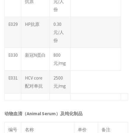
抗原
元/人
份
E029
HP抗原
0.30
元/人
份
E030
新冠N蛋白
800
元/mg
E031
HCV core
2500
配对单抗
元/mg
动物血清（
Animal Serum
）及纯化制品
编号
名称
单价
备注