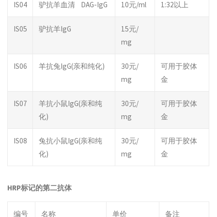
IS04
驴抗羊血清 DAG-IgG
10元/ml
1:32以上
IS05
驴抗羊IgG
15元/
mg
IS06
羊抗兔IgG(亲和纯化)
30元/
可用于胶体
mg
金
IS07
羊抗小鼠IgG(亲和纯
30元/
可用于胶体
化)
mg
金
IS08
兔抗小鼠IgG(亲和纯
30元/
可用于胶体
化)
mg
金
HRP
标记的第二抗体
编号
名称
单价
备注