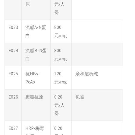
原
元/人
份
E023
流感A-N蛋
800
白
元/mg
E024
流感B-N蛋
800
白
元/mg
E025
抗HBs-
120
亲和层析纯
PcAb
元/mg
E026
梅毒抗原
0.20
包被
元/人
份
E027
HRP-梅毒
0.20